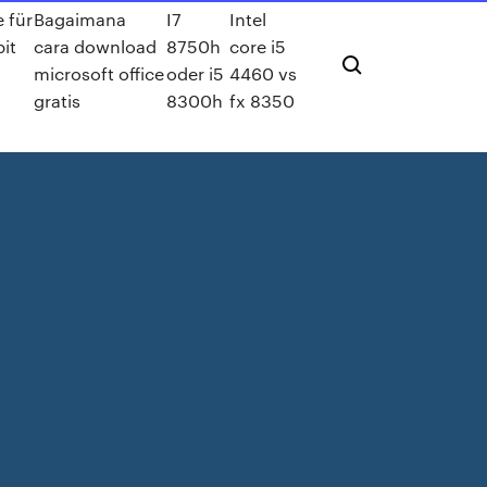
 für
Bagaimana
I7
Intel
it
cara download
8750h
core i5
microsoft office
oder i5
4460 vs
gratis
8300h
fx 8350