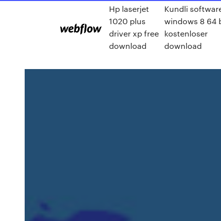
Hp laserjet
Kundli software
1020 plus
windows 8 64 b
driver xp free
kostenloser
download
download